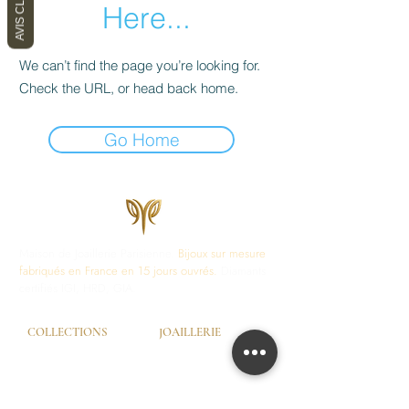
AVIS CLIENTS
Here...
We can’t find the page you’re looking for.
Check the URL, or head back home.
Go Home
Maison de Joaillerie Parisienne.
Bijoux sur mesure
fabriqués en France en 15 jours ouvrés.
Diamants
certifiés IGI, HRD, GIA.
COLLECTIONS
JOAILLERIE
Love Locks
Fiançailles
Vendôme
Alliances Femme
Dôme Love
Alliances Homme