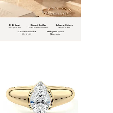
Or 18 Carats
Diamants Certifiés
Éclosion - Héritage
Blanc · Jaune · Rose
IGI, HRD, GIA (selon disponibilité)
Éthique ou Naturel
100% Personnalisable
Fabriqué en France
Tailles 48 à 62
15 jours ouvrés*