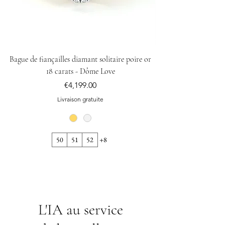
Bague de fiançailles diamant solitaire poire or
Bague alliance personn
18 carats - Dôme Love
Price
€4,199.00
Livraison gratuite
50
51
52
+8
L'IA au service