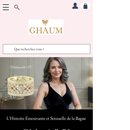
L'Histoire Émouvante et Sensuelle d
e la Bague