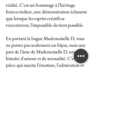
réalité. C'est un hommage à l'héritage
franco-indien, une démonstration éclatante
que lorsque les esprits créatifs se
rencontrent, l'impossible devient possible.
En portant la bague Mademoiselle D, vous
ne portez pas seulement un bijou, mais une
part de l'âme de Mademoiselle D, une
histoire d'amour et de sensualité. C'est une
pièce qui suscite l'émotion, l'admiration et
le désir, une véritable icône de l'art et du
luxe.
La bague Mademoiselle D est un symbole
puissant de ce que peut accomplir l'union
des cultures et des esprits. Elle représente la
quintessence de la Maison Ghaum, où
chaque création est le fruit d'une réflexion
profonde et d'un savoir-faire exceptionnel.