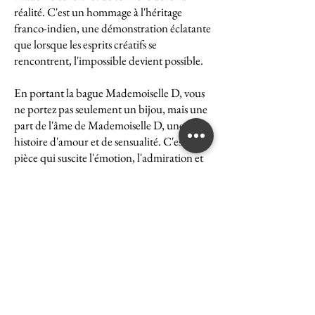
réalité. C'est un hommage à l'héritage
franco-indien, une démonstration éclatante
que lorsque les esprits créatifs se
rencontrent, l'impossible devient possible.
En portant la bague Mademoiselle D, vous
ne portez pas seulement un bijou, mais une
part de l'âme de Mademoiselle D, une
histoire d'amour et de sensualité. C'est une
pièce qui suscite l'émotion, l'admiration et
le désir, une véritable icône de l'art et du
luxe.
La bague Mademoiselle D est un symbole
puissant de ce que peut accomplir l'union
des cultures et des esprits. Elle représente la
quintessence de la Maison Ghaum, où
chaque création est le fruit d'une réflexion
profonde et d'un savoir-faire exceptionnel.