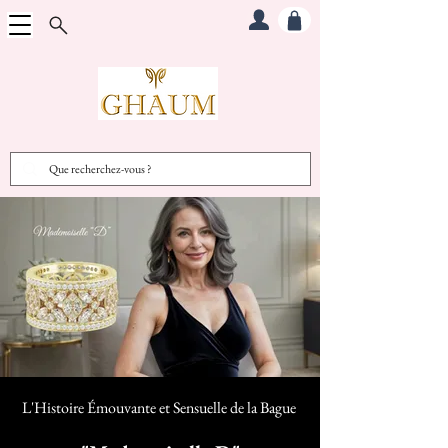
L'Histoire Émouvante et Sensuelle d
e la Bague