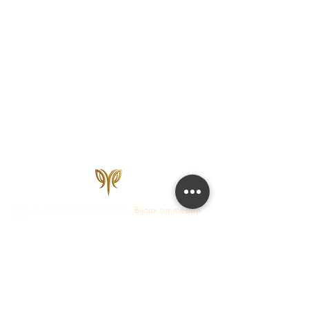
Maison de Joaillerie Parisienne.
Bijoux sur mesure
fabriqués en France en 15 jours ouvrés.
Diamants
certifiés IGI, HRD, GIA.
COLLECTIONS
JOAILLERIE
Love Locks
Fiançailles
Vendôme
Alliances Femme