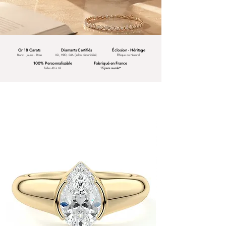
Or 18 Carats
Diamants Certifiés
Éclosion - Héritage
Blanc · Jaune · Rose
IGI, HRD, GIA (selon disponibilité)
Éthique ou Naturel
100% Personnalisable
Fabriqué en France
Tailles 48 à 62
15 jours ouvrés*