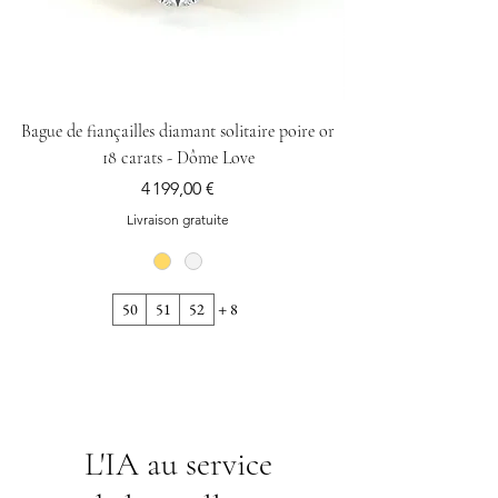
Bague de fiançailles diamant solitaire poire or
Bague alliance personn
18 carats - Dôme Love
Prix
4 199,00 €
Livraison gratuite
50
51
52
+ 8
L'IA au service