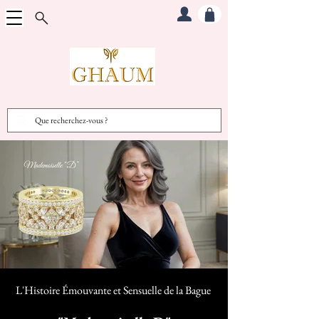
L'Histoire Émouvante et Sensuelle d
e la Bague