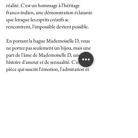
réalité. C'est un hommage à l'héritage
franco-indien, une démonstration éclatante
que lorsque les esprits créatifs se
rencontrent, l'impossible devient possible.
En portant la bague Mademoiselle D, vous
ne portez pas seulement un bijou, mais une
part de l'âme de Mademoiselle D, une
histoire d'amour et de sensualité. C'est une
pièce qui suscite l'émotion, l'admiration et
le désir, une véritable icône de l'art et du
luxe.
La bague Mademoiselle D est un symbole
puissant de ce que peut accomplir l'union
des cultures et des esprits. Elle représente la
quintessence de la Maison Ghaum, où
chaque création est le fruit d'une réflexion
profonde et d'un savoir-faire exceptionnel.