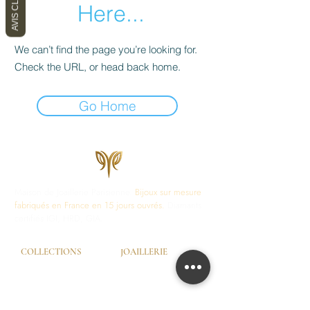
AVIS CLIENTS
Here...
We can’t find the page you’re looking for.
Check the URL, or head back home.
Go Home
Maison de Joaillerie Parisienne.
Bijoux sur mesure
fabriqués en France en 15 jours ouvrés.
Diamants
certifiés IGI, HRD, GIA.
COLLECTIONS
JOAILLERIE
Love Locks
Fiançailles
Vendôme
Alliances Femme
Dôme Love
Alliances Homme