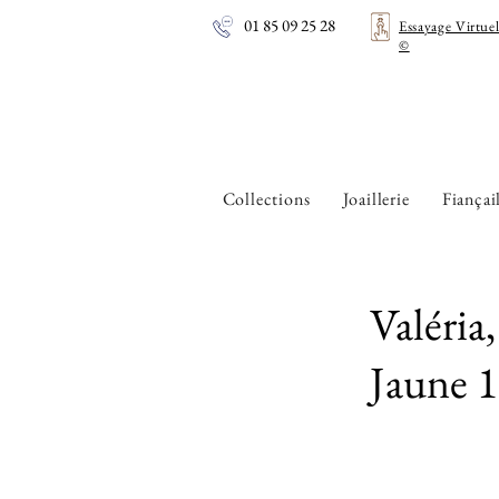
01 85 09 25 28
Essayage Virtue
©
Collections
Joaillerie
Fiançai
Valéri
Jaune 1