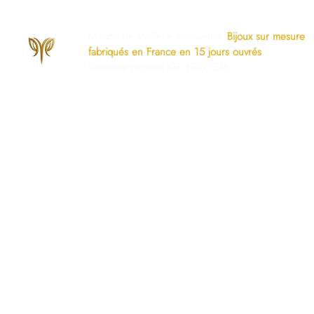
Maison de Joaillerie Parisienne.
Bijoux sur mesure
fabriqués en France en 15 jours ouvrés
.
Diamants certifiés IGI, HRD, GIA.
os Engagements
Services Dédiés
AQ
Paiement Sécurisé
mise à taille gratuite
Politique du Store
ivraison Sécurisée
www.ghaum.com
os Garanties
Demander votre baguier
.G.V
Guide des diamants