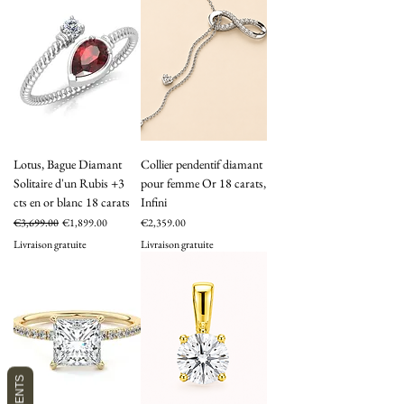
Lotus, Bague Diamant
Collier pendentif diamant
Solitaire d'un Rubis +3
pour femme Or 18 carats,
cts en or blanc 18 carats
Infini
Regular Price
Sale Price
Price
€3,699.00
€1,899.00
€2,359.00
Livraison gratuite
Livraison gratuite