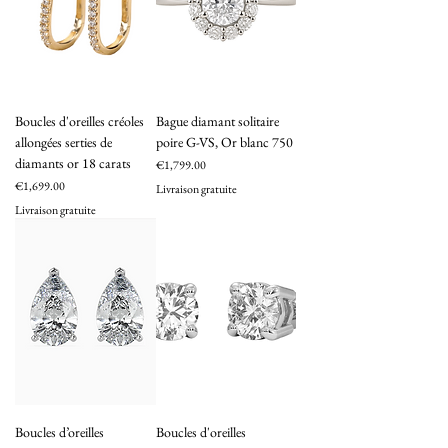
Boucles d'oreilles créoles
Bague diamant solitaire
allongées serties de
poire G-VS, Or blanc 750
diamants or 18 carats
Price
€1,799.00
Price
€1,699.00
Livraison gratuite
Livraison gratuite
Boucles d’oreilles
Boucles d'oreilles