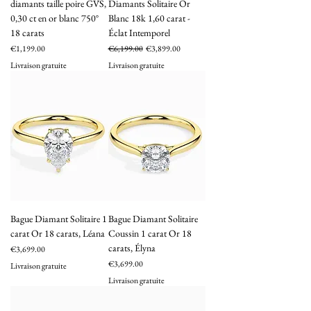
diamants taille poire GVS,
Diamants Solitaire Or
0,30 ct en or blanc 750°
Blanc 18k 1,60 carat -
18 carats
Éclat Intemporel
Price
Regular Price
Sale Price
€1,199.00
€6,199.00
€3,899.00
Livraison gratuite
Livraison gratuite
Bague Diamant Solitaire 1
Bague Diamant Solitaire
carat Or 18 carats, Léana
Coussin 1 carat Or 18
carats, Élyna
Price
€3,699.00
Price
€3,699.00
Livraison gratuite
Livraison gratuite