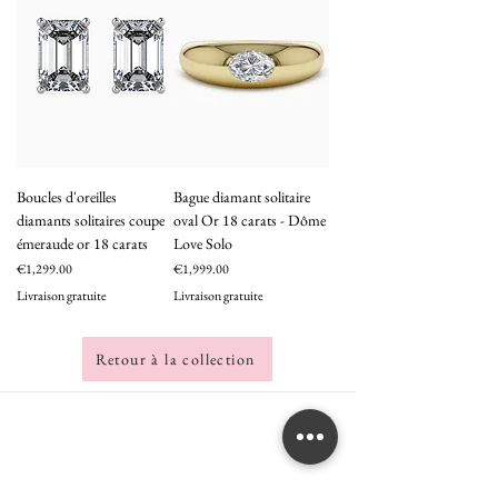
Boucles d'oreilles
Bague diamant solitaire
diamants solitaires coupe
oval Or 18 carats - Dôme
émeraude or 18 carats
Love Solo
Price
Price
€1,299.00
€1,999.00
Livraison gratuite
Livraison gratuite
Retour à la collection