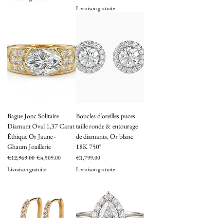
Livraison gratuite
Bague Jonc Solitaire
Boucles d’oreilles puces
Diamant Oval 1,37 Carat
taille ronde & entourage
Éthique Or Jaune -
de diamants, Or blanc
Ghaum Joaillerie
18K 750°
Regular Price
Sale Price
Price
€12,969.00
€4,509.00
€1,799.00
Livraison gratuite
Livraison gratuite