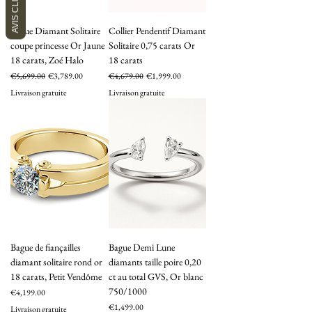
AVIS CLIENTS
Bague Diamant Solitaire
Collier Pendentif Diamant
coupe princesse Or Jaune
Solitaire 0,75 carats Or
18 carats, Zoé Halo
18 carats
Regular Price
Sale Price
Regular Price
Sale Price
€5,699.00
€3,789.00
€4,679.00
€1,999.00
Livraison gratuite
Livraison gratuite
Bague de fiançailles
Bague Demi Lune
diamant solitaire rond or
diamants taille poire 0,20
18 carats, Petit Vendôme
ct au total GVS, Or blanc
750/1000
Price
€4,199.00
Price
€1,499.00
Livraison gratuite