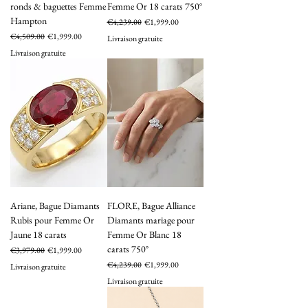
ronds & baguettes Femme
Femme Or 18 carats 750°
Hampton
Regular Price
Sale Price
€4,239.00
€1,999.00
Regular Price
Sale Price
€4,509.00
€1,999.00
Livraison gratuite
Livraison gratuite
Ariane, Bague Diamants
FLORE, Bague Alliance
Rubis pour Femme Or
Diamants mariage pour
Jaune 18 carats
Femme Or Blanc 18
carats 750°
Regular Price
Sale Price
€3,979.00
€1,999.00
Regular Price
Sale Price
€4,239.00
€1,999.00
Livraison gratuite
Livraison gratuite