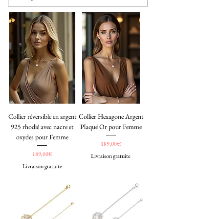
Collier réversible en argent
Collier Hexagone Argent
925 rhodié avec nacre et
Plaqué Or pour Femme
oxydes pour Femme
Price
189,00€
Price
189,00€
Livraison gratuite
Livraison gratuite