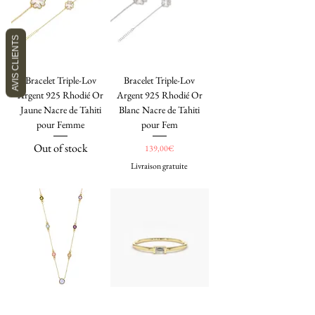
AVIS CLIENTS
Bracelet Triple-Lov
Bracelet Triple-Lov
Argent 925 Rhodié Or
Argent 925 Rhodié Or
Jaune Nacre de Tahiti
Blanc Nacre de Tahiti
pour Femme
pour Fem
Out of stock
Price
139,00€
Livraison gratuite