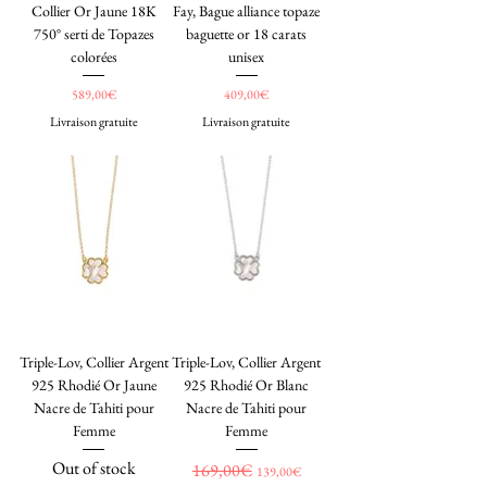
Collier Or Jaune 18K
Fay, Bague alliance topaze
750° serti de Topazes
baguette or 18 carats
colorées
unisex
Price
Price
589,00€
409,00€
Livraison gratuite
Livraison gratuite
Triple-Lov, Collier Argent
Triple-Lov, Collier Argent
925 Rhodié Or Jaune
925 Rhodié Or Blanc
Nacre de Tahiti pour
Nacre de Tahiti pour
Femme
Femme
Out of stock
Regular Price
169,00€
Sale Price
139,00€