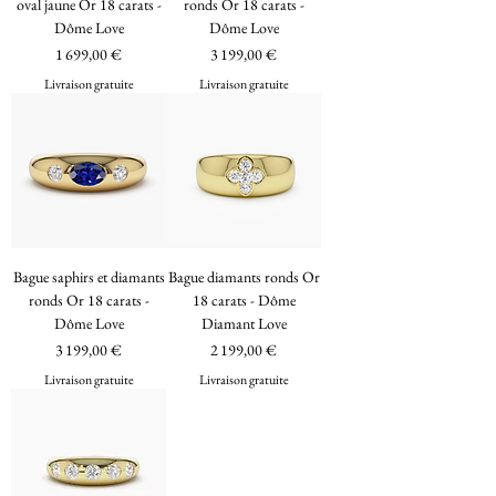
oval jaune Or 18 carats -
ronds Or 18 carats -
Dôme Love
Dôme Love
Prix
Prix
1 699,00 €
3 199,00 €
Livraison gratuite
Livraison gratuite
Bague saphirs et diamants
Bague diamants ronds Or
ronds Or 18 carats -
18 carats - Dôme
Dôme Love
Diamant Love
Prix
Prix
3 199,00 €
2 199,00 €
Livraison gratuite
Livraison gratuite