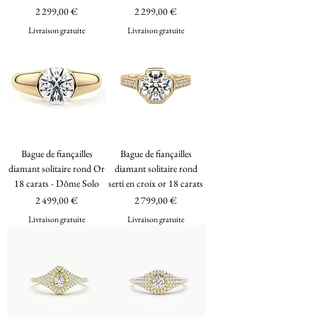
Prix
Prix
2 299,00 €
2 299,00 €
Livraison gratuite
Livraison gratuite
Bague de fiançailles
Bague de fiançailles
diamant solitaire rond Or
diamant solitaire rond
18 carats - Dôme Solo
serti en croix or 18 carats
Prix
Prix
2 499,00 €
2 799,00 €
Livraison gratuite
Livraison gratuite