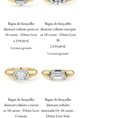
Bague de fiançailles
Bague de fiançailles
diamant solitaire poire or
diamant solitaire marquis
18 carats - Dôme Love
or 18 carats - Dôme Love
M
Prix
4 199,00 €
Prix
2 299,00 €
Livraison gratuite
Livraison gratuite
Bague de fiançailles
Bague de fiançailles
diamant solitaire coussin
diamant solitaire
or 18 carats - Dôme Love
émeraude Or 18 carats -
Coussin
Dôme Love Solo