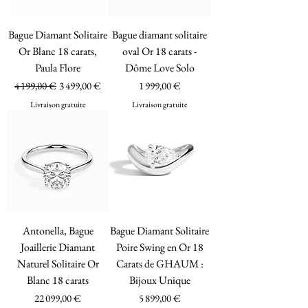
Bague Diamant Solitaire
Bague diamant solitaire
Or Blanc 18 carats,
oval Or 18 carats -
Paula Flore
Dôme Love Solo
Prix original
Prix promotionnel
Prix
4 199,00 €
3 499,00 €
1 999,00 €
Livraison gratuite
Livraison gratuite
Antonella, Bague
Bague Diamant Solitaire
Joaillerie Diamant
Poire Swing en Or 18
Naturel Solitaire Or
Carats de GHAUM :
Blanc 18 carats
Bijoux Unique
Prix
Prix
22 099,00 €
5 899,00 €