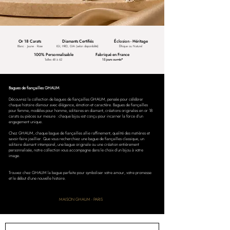
Or 18 Carats
Diamants Certifiés
Éclosion - Héritage
Blanc · Jaune · Rose
IGI, HRD, GIA (selon disponibilité)
Éthique ou Naturel
100% Personnalisable
Fabriqué en France
Tailles 48 à 62
15 jours ouvrés*
Bagues de fiançailles GHAUM
Découvrez la collection de bagues de fiançailles GHAUM, pensée pour célébrer
chaque histoire d’amour avec élégance, émotion et caractère. Bagues de fiançailles
pour femme, modèles pour homme, solitaires en diamant, créations originales en or 18
carats ou pièces sur mesure : chaque bijou est conçu pour incarner la force d’un
engagement unique.
Chez GHAUM, chaque bague de fiançailles allie raffinement, qualité des matières et
savoir-faire joaillier. Que vous recherchiez une bague de fiançailles classique, un
solitaire diamant intemporel, une bague originale ou une création entièrement
personnalisée, notre collection vous accompagne dans le choix d’un bijou à votre
image.
Trouvez chez GHAUM la bague parfaite pour symboliser votre amour, votre promesse
et le début d’une nouvelle histoire.
MAISON GHAUM - PARIS