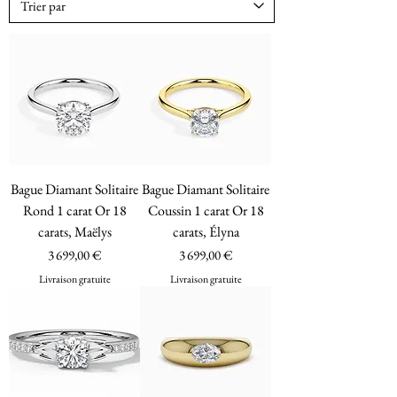
Bague Diamant Solitaire
Bague Diamant Solitaire
Rond 1 carat Or 18
Coussin 1 carat Or 18
carats, Maëlys
carats, Élyna
Prix
Prix
3 699,00 €
3 699,00 €
Livraison gratuite
Livraison gratuite