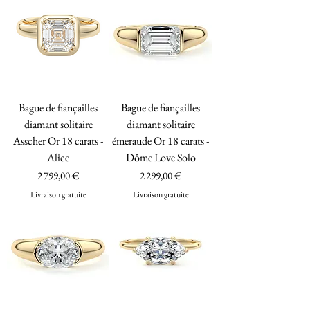
Bague de fiançailles
Bague de fiançailles
diamant solitaire
diamant solitaire
Asscher Or 18 carats -
émeraude Or 18 carats -
Alice
Dôme Love Solo
Prix
Prix
2 799,00 €
2 299,00 €
Livraison gratuite
Livraison gratuite