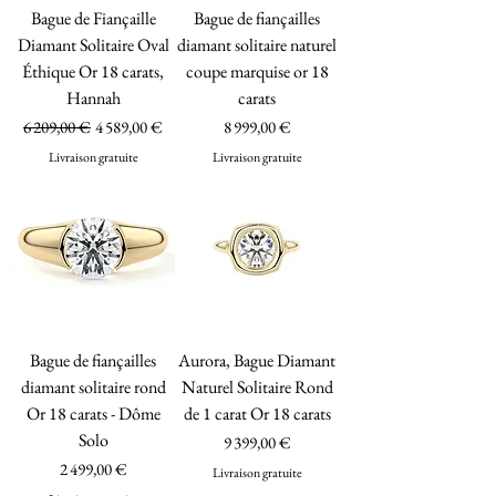
Bague de Fiançaille
Bague de fiançailles
Diamant Solitaire Oval
diamant solitaire naturel
Éthique Or 18 carats,
coupe marquise or 18
Hannah
carats
Prix original
Prix promotionnel
Prix
6 209,00 €
4 589,00 €
8 999,00 €
Livraison gratuite
Livraison gratuite
Bague de fiançailles
Aurora, Bague Diamant
diamant solitaire rond
Naturel Solitaire Rond
Or 18 carats - Dôme
de 1 carat Or 18 carats
Solo
Prix
9 399,00 €
Prix
2 499,00 €
Livraison gratuite