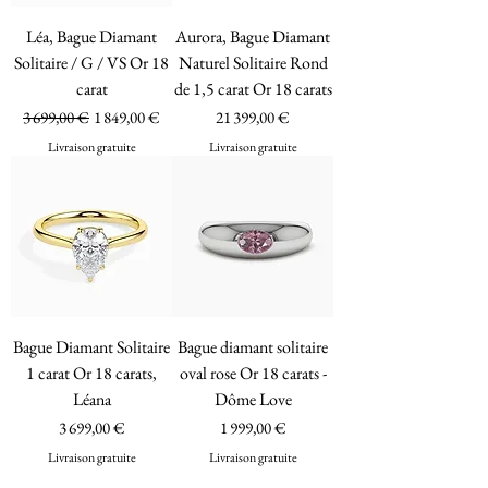
Léa, Bague Diamant
Aurora, Bague Diamant
Solitaire / G / VS Or 18
Naturel Solitaire Rond
carat
de 1,5 carat Or 18 carats
Prix original
Prix promotionnel
Prix
3 699,00 €
1 849,00 €
21 399,00 €
Livraison gratuite
Livraison gratuite
Bague Diamant Solitaire
Bague diamant solitaire
1 carat Or 18 carats,
oval rose Or 18 carats -
Léana
Dôme Love
Prix
Prix
3 699,00 €
1 999,00 €
Livraison gratuite
Livraison gratuite