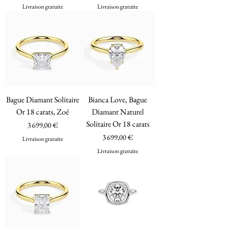
Livraison gratuite
Livraison gratuite
Bague Diamant Solitaire
Bianca Love, Bague
Or 18 carats, Zoé
Diamant Naturel
Solitaire Or 18 carats
Prix
3 699,00 €
Prix
3 699,00 €
Livraison gratuite
Livraison gratuite