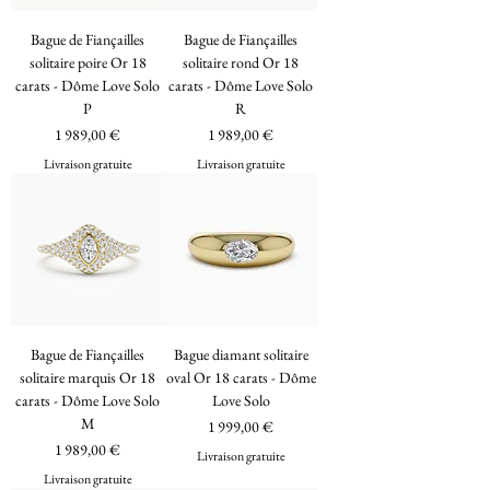
Bague de Fiançailles
Bague de Fiançailles
solitaire poire Or 18
solitaire rond Or 18
carats - Dôme Love Solo
carats - Dôme Love Solo
P
R
Prix
Prix
1 989,00 €
1 989,00 €
Livraison gratuite
Livraison gratuite
Bague de Fiançailles
Bague diamant solitaire
solitaire marquis Or 18
oval Or 18 carats - Dôme
carats - Dôme Love Solo
Love Solo
M
Prix
1 999,00 €
Prix
1 989,00 €
Livraison gratuite
Livraison gratuite