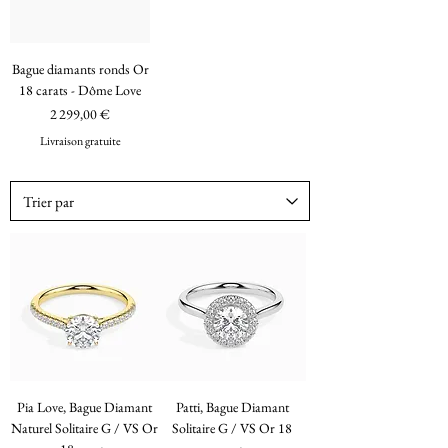
Bague diamants ronds Or
18 carats - Dôme Love
Prix
2 299,00 €
Livraison gratuite
Pia Love, Bague Diamant
Patti, Bague Diamant
Naturel Solitaire G / VS Or
Solitaire G / VS Or 18