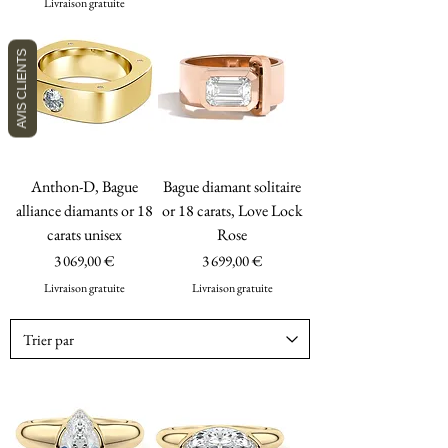
Livraison gratuite
AVIS CLIENTS
Anthon-D, Bague
Bague diamant solitaire
alliance diamants or 18
or 18 carats, Love Lock
carats unisex
Rose
Prix
Prix
3 069,00 €
3 699,00 €
Livraison gratuite
Livraison gratuite