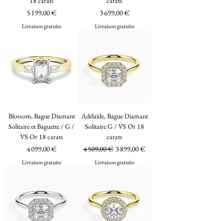
18 carats
carats
Prix
Prix
5 199,00 €
3 699,00 €
Livraison gratuite
Livraison gratuite
Blossom, Bague Diamant
Adélaïde, Bague Diamant
Solitaire et Baguette / G /
Solitaire G / VS Or 18
VS Or 18 carats
carats
Prix
Prix original
Prix promotionnel
4 099,00 €
4 509,00 €
3 899,00 €
Livraison gratuite
Livraison gratuite