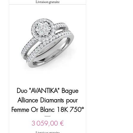
Livraison gratuite
Duo "AVANTIKA" Bague
Alliance Diamants pour
Femme Or Blanc 18K 750°
Prix
3 059,00 €
Livraison gratuite