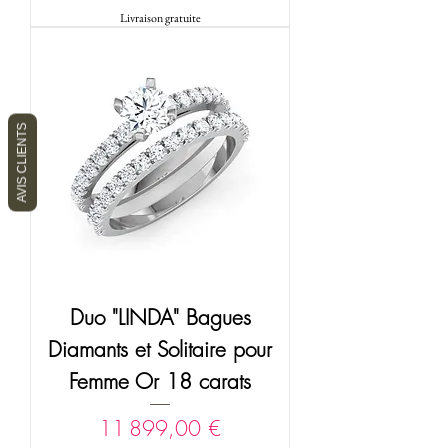
Livraison gratuite
AVIS CLIENTS
Duo "LINDA" Bagues
Diamants et Solitaire pour
Femme Or 18 carats
Prix
11 899,00 €