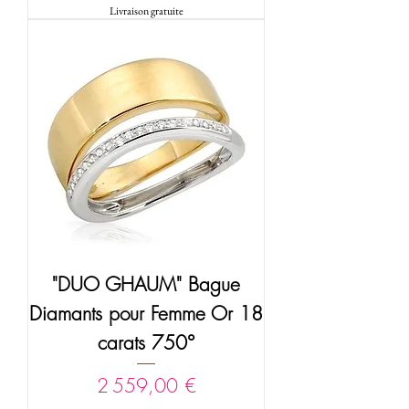
Livraison gratuite
"DUO GHAUM" Bague
Diamants pour Femme Or 18
carats 750°
Prix
2 559,00 €