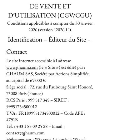
DE VENTE ET
D’UTILISATION (CGV/CGU)
Conditions applicables à compter du 30 janvier
2026 (version “2026.1”).
Identification – Éditeur du Site –
Contact
Le site internet accessible à l’adresse
www.ghaum.com
(le « Site ») est édité par :
GHAUM SAS, Société par Actions Simplifiée
au capital de 69 000 €
Siège social : 72, rue du Faubourg Saint Honoré,
75008 Paris (France)
RCS Paris : 999 517 345 – SIRET :
99951734500012
TVA : FR1899951734500012 – Code APE :
4791B
Tél. : +33 1 85 09 25 28 – Email :
contact@ghaum.com
Hébergement : Wix.com (ci-après « Wix »),