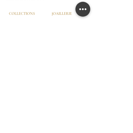
COLLECTIONS
JOAILLERIE
Love Locks
Fiançailles
Vendôme
Alliances Femme
Dôme Love
Alliances Homme
Eternity
SERVICES
LA MAISON
Try-On © by GHAUM
Notre Histoire
CGV
Notre Savoir-Faire
Nos Services
Nos Garanties
Nos Ateliers
© GHAUM 2026