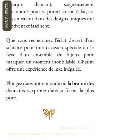
Chaque diamant, soigneusement
AVIS CLIENTS
sélectionné pour sa pureté et son éclat, est
mis en valeur dans des designs uniques qui
captivent et fascinent.
Que vous recherchiez l'éclat discret d'un
solitaire pour une occasion spéciale ou le
faste d'un ensemble de bijoux pour
marquer un moment inoubliable, Ghaum
offre une expérience de luxe inégalée.
Plongez dans notre monde où la beauté des
diamants s'exprime dans sa forme la plus
pure.
Maison de Joaillerie Parisienne.
Bijoux sur mesure
fabriqués en France en 15 jours ouvrés.
Diamants
certifiés IGI, HRD, GIA.