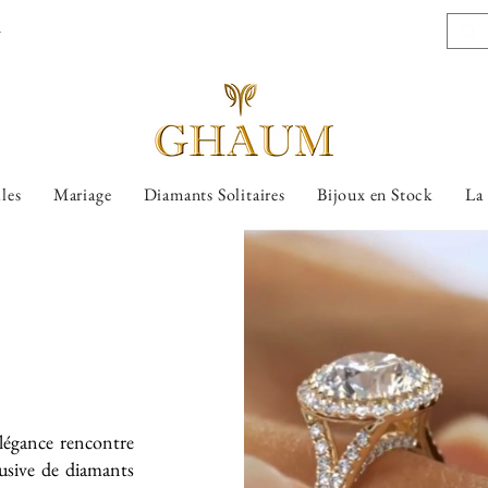
l
lles
Mariage
Diamants Solitaires
Bijoux en Stock
La
légance rencontre
lusive de diamants