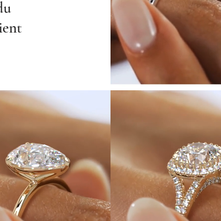
du
ient