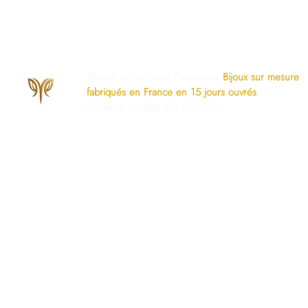
Maison de Joaillerie Parisienne.
Bijoux sur mesure
fabriqués en France en 15 jours ouvrés
.
Diamants certifiés IGI, HRD, GIA.
os Engagements
Services Dédiés
AQ
Paiement Sécurisé
mise à taille gratuite
Politique du Store
ivraison Sécurisée
www.ghaum.com
os Garanties
Demander votre baguier
.G.V
Guide des diamants