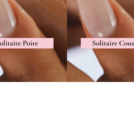
olitaire Poire
Solitaire Cous