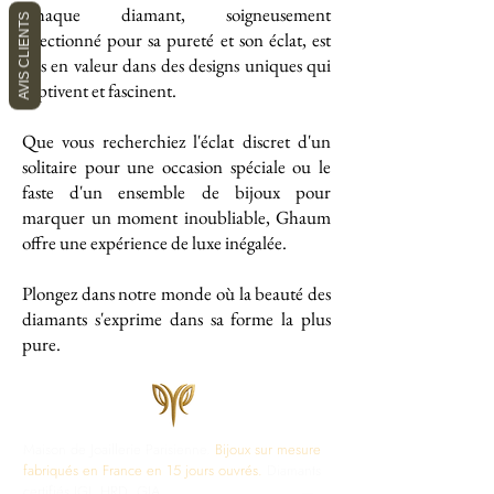
Chaque diamant, soigneusement
AVIS CLIENTS
sélectionné pour sa pureté et son éclat, est
mis en valeur dans des designs uniques qui
captivent et fascinent.
Que vous recherchiez l'éclat discret d'un
solitaire pour une occasion spéciale ou le
faste d'un ensemble de bijoux pour
marquer un moment inoubliable, Ghaum
offre une expérience de luxe inégalée.
Plongez dans notre monde où la beauté des
diamants s'exprime dans sa forme la plus
pure.
Maison de Joaillerie Parisienne.
Bijoux sur mesure
fabriqués en France en 15 jours ouvrés.
Diamants
certifiés IGI, HRD, GIA.