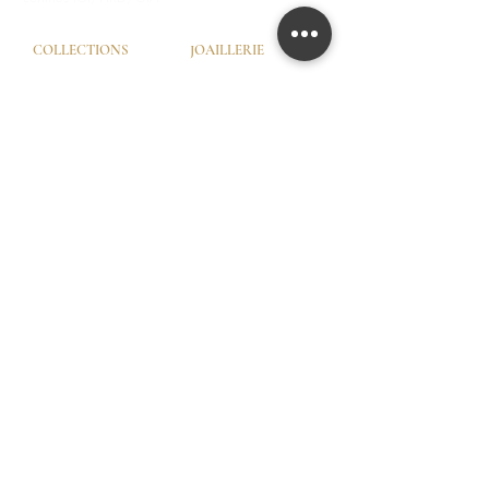
COLLECTIONS
JOAILLERIE
Love Locks
Fiançailles
Vendôme
Alliances Femme
Dôme Love
Alliances Homme
Eternity
SERVICES
LA MAISON
Try-On © by GHAUM
Notre Histoire
CGV
Notre Savoir-Faire
Nos Services
Nos Garanties
Nos Ateliers
© GHAUM 2026