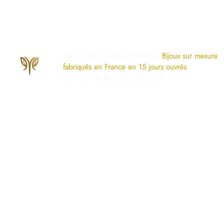
Maison de Joaillerie Parisienne.
Bijoux sur mesure
fabriqués en France en 15 jours ouvrés
.
Diamants certifiés IGI, HRD, GIA.
os Engagements
Services Dédiés
AQ
Paiement Sécurisé
mise à taille gratuite
Politique du Store
ivraison Sécurisée
www.ghaum.com
os Garanties
Demander votre baguier
.G.V
Guide des diamants