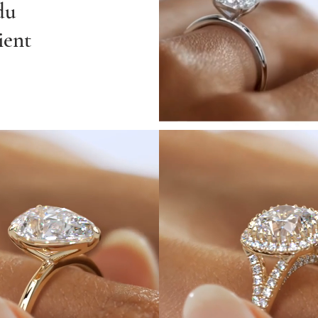
du
ient