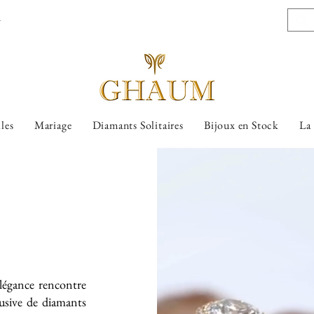
l
lles
Mariage
Diamants Solitaires
Bijoux en Stock
La
légance rencontre
lusive de diamants