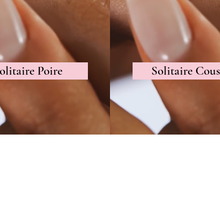
olitaire Poire
Solitaire Cous