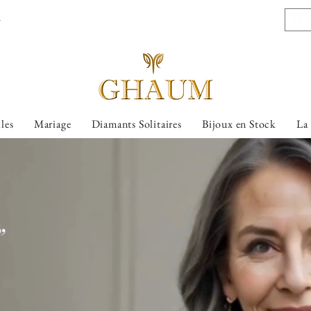
l
lles
Mariage
Diamants Solitaires
Bijoux en Stock
La