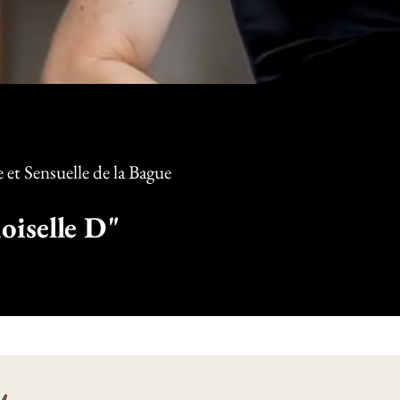
et Sensuelle d
e la Bague
iselle D"