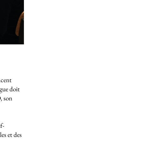
ncent
ague doit
D, son
f-
es et des