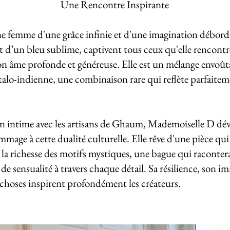
Une Rencontre Inspirante
 femme d'une grâce infinie et d'une imagination déborda
t d’un bleu sublime, captivent tous ceux qu'elle rencontre
 son âme profonde et généreuse. Elle est un mélange envoû
italo-indienne, une combinaison rare qui reflète parfaitem
n intime avec les artisans de Ghaum, Mademoiselle D dévo
mage à cette dualité culturelle. Elle rêve d'une pièce qui al
 à la richesse des motifs mystiques, une bague qui raconter
de sensualité à travers chaque détail. Sa résilience, son i
s choses inspirent profondément les créateurs.