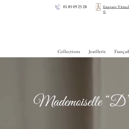
01 85 09 25 28
Essayage Virtue
©
Collections
Joaillerie
Fiançai