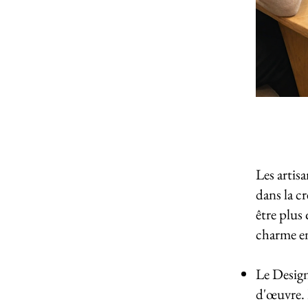
Les artis
dans la c
être plus
charme en
Le Design 
d'œuvre. 