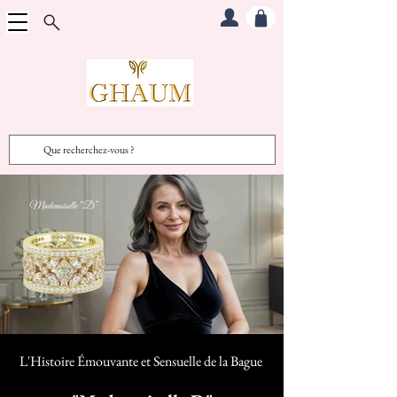
L'Histoire Émouvante et Sensuelle d
e la Bague