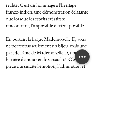
réalité. C'est un hommage à l'héritage
franco-indien, une démonstration éclatante
que lorsque les esprits créatifs se
rencontrent, l'impossible devient possible.
En portant la bague Mademoiselle D, vous
ne portez pas seulement un bijou, mais une
part de l'âme de Mademoiselle D, une
histoire d'amour et de sensualité. C'est une
pièce qui suscite l'émotion, l'admiration et
le désir, une véritable icône de l'art et du
luxe.
La bague Mademoiselle D est un symbole
puissant de ce que peut accomplir l'union
des cultures et des esprits. Elle représente la
quintessence de la Maison Ghaum, où
chaque création est le fruit d'une réflexion
profonde et d'un savoir-faire exceptionnel.