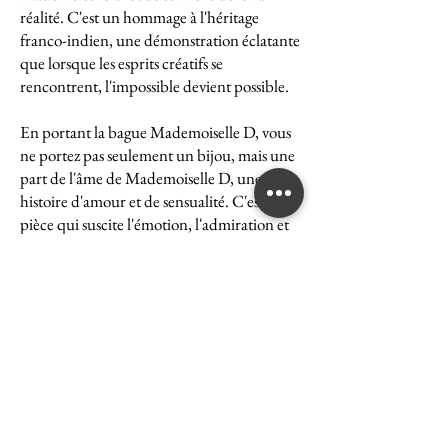
réalité. C'est un hommage à l'héritage
franco-indien, une démonstration éclatante
que lorsque les esprits créatifs se
rencontrent, l'impossible devient possible.
En portant la bague Mademoiselle D, vous
ne portez pas seulement un bijou, mais une
part de l'âme de Mademoiselle D, une
histoire d'amour et de sensualité. C'est une
pièce qui suscite l'émotion, l'admiration et
le désir, une véritable icône de l'art et du
luxe.
La bague Mademoiselle D est un symbole
puissant de ce que peut accomplir l'union
des cultures et des esprits. Elle représente la
quintessence de la Maison Ghaum, où
chaque création est le fruit d'une réflexion
profonde et d'un savoir-faire exceptionnel.