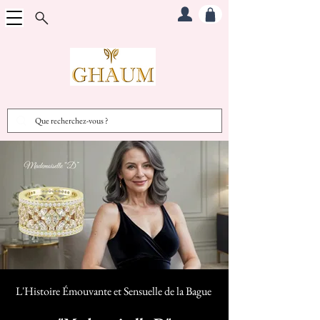
L'Histoire Émouvante et Sensuelle d
e la Bague