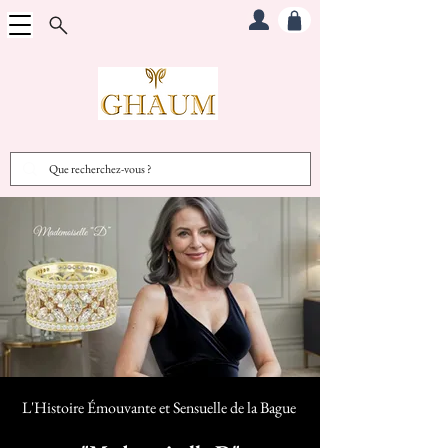
L'Histoire Émouvante et Sensuelle d
e la Bague