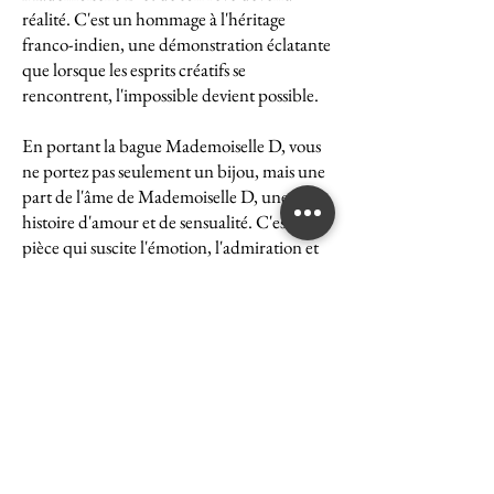
réalité. C'est un hommage à l'héritage
franco-indien, une démonstration éclatante
que lorsque les esprits créatifs se
rencontrent, l'impossible devient possible.
En portant la bague Mademoiselle D, vous
ne portez pas seulement un bijou, mais une
part de l'âme de Mademoiselle D, une
histoire d'amour et de sensualité. C'est une
pièce qui suscite l'émotion, l'admiration et
le désir, une véritable icône de l'art et du
luxe.
La bague Mademoiselle D est un symbole
puissant de ce que peut accomplir l'union
des cultures et des esprits. Elle représente la
quintessence de la Maison Ghaum, où
chaque création est le fruit d'une réflexion
profonde et d'un savoir-faire exceptionnel.