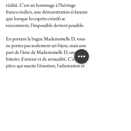
réalité. C'est un hommage à l'héritage
franco-indien, une démonstration éclatante
que lorsque les esprits créatifs se
rencontrent, l'impossible devient possible.
En portant la bague Mademoiselle D, vous
ne portez pas seulement un bijou, mais une
part de l'âme de Mademoiselle D, une
histoire d'amour et de sensualité. C'est une
pièce qui suscite l'émotion, l'admiration et
le désir, une véritable icône de l'art et du
luxe.
La bague Mademoiselle D est un symbole
puissant de ce que peut accomplir l'union
des cultures et des esprits. Elle représente la
quintessence de la Maison Ghaum, où
chaque création est le fruit d'une réflexion
profonde et d'un savoir-faire exceptionnel.