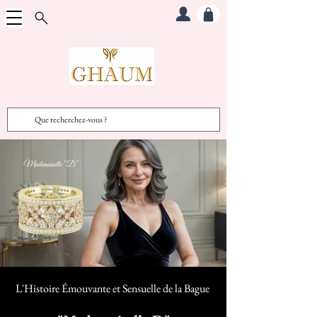
L'Histoire Émouvante et Sensuelle d
e la Bague