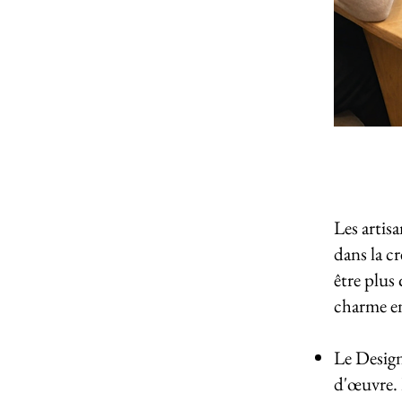
Les artis
dans la c
être plus
charme en
Le Design 
d'œuvre. 