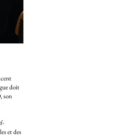
ncent
ague doit
D, son
f-
es et des