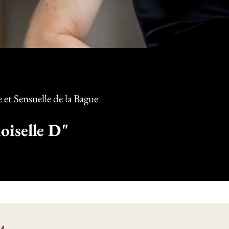
et Sensuelle d
e la Bague
iselle D"