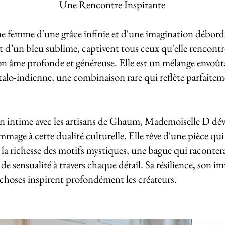
Une Rencontre Inspirante
 femme d'une grâce infinie et d'une imagination déborda
t d’un bleu sublime, captivent tous ceux qu'elle rencontre
 son âme profonde et généreuse. Elle est un mélange envoû
italo-indienne, une combinaison rare qui reflète parfaitem
n intime avec les artisans de Ghaum, Mademoiselle D dévo
mage à cette dualité culturelle. Elle rêve d'une pièce qui al
 à la richesse des motifs mystiques, une bague qui raconter
de sensualité à travers chaque détail. Sa résilience, son i
s choses inspirent profondément les créateurs.