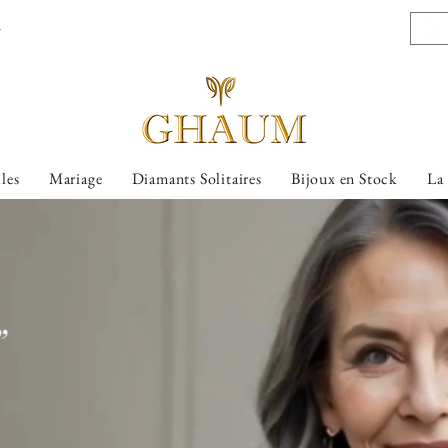
l
lles
Mariage
Diamants Solitaires
Bijoux en Stock
La