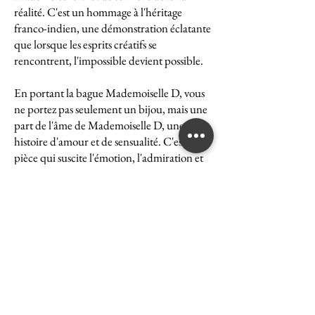
réalité. C'est un hommage à l'héritage
franco-indien, une démonstration éclatante
que lorsque les esprits créatifs se
rencontrent, l'impossible devient possible.
En portant la bague Mademoiselle D, vous
ne portez pas seulement un bijou, mais une
part de l'âme de Mademoiselle D, une
histoire d'amour et de sensualité. C'est une
pièce qui suscite l'émotion, l'admiration et
le désir, une véritable icône de l'art et du
luxe.
La bague Mademoiselle D est un symbole
puissant de ce que peut accomplir l'union
des cultures et des esprits. Elle représente la
quintessence de la Maison Ghaum, où
chaque création est le fruit d'une réflexion
profonde et d'un savoir-faire exceptionnel.