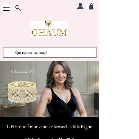
L'Histoire Émouvante et Sensuelle d
e la Bague