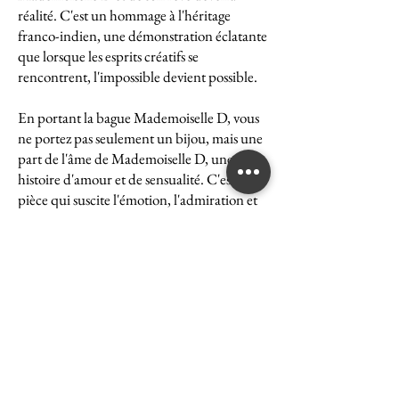
réalité. C'est un hommage à l'héritage
franco-indien, une démonstration éclatante
que lorsque les esprits créatifs se
rencontrent, l'impossible devient possible.
En portant la bague Mademoiselle D, vous
ne portez pas seulement un bijou, mais une
part de l'âme de Mademoiselle D, une
histoire d'amour et de sensualité. C'est une
pièce qui suscite l'émotion, l'admiration et
le désir, une véritable icône de l'art et du
luxe.
La bague Mademoiselle D est un symbole
puissant de ce que peut accomplir l'union
des cultures et des esprits. Elle représente la
quintessence de la Maison Ghaum, où
chaque création est le fruit d'une réflexion
profonde et d'un savoir-faire exceptionnel.