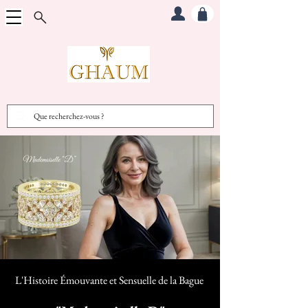
L'Histoire Émouvante et Sensuelle d
e la Bague