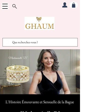
L'Histoire Émouvante et Sensuelle d
e la Bague