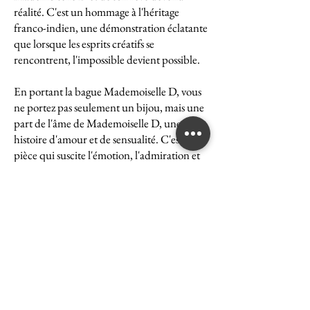
réalité. C'est un hommage à l'héritage
franco-indien, une démonstration éclatante
que lorsque les esprits créatifs se
rencontrent, l'impossible devient possible.
En portant la bague Mademoiselle D, vous
ne portez pas seulement un bijou, mais une
part de l'âme de Mademoiselle D, une
histoire d'amour et de sensualité. C'est une
pièce qui suscite l'émotion, l'admiration et
le désir, une véritable icône de l'art et du
luxe.
La bague Mademoiselle D est un symbole
puissant de ce que peut accomplir l'union
des cultures et des esprits. Elle représente la
quintessence de la Maison Ghaum, où
chaque création est le fruit d'une réflexion
profonde et d'un savoir-faire exceptionnel.