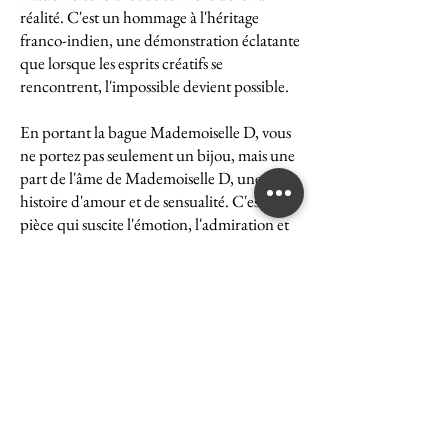
réalité. C'est un hommage à l'héritage
franco-indien, une démonstration éclatante
que lorsque les esprits créatifs se
rencontrent, l'impossible devient possible.
En portant la bague Mademoiselle D, vous
ne portez pas seulement un bijou, mais une
part de l'âme de Mademoiselle D, une
histoire d'amour et de sensualité. C'est une
pièce qui suscite l'émotion, l'admiration et
le désir, une véritable icône de l'art et du
luxe.
La bague Mademoiselle D est un symbole
puissant de ce que peut accomplir l'union
des cultures et des esprits. Elle représente la
quintessence de la Maison Ghaum, où
chaque création est le fruit d'une réflexion
profonde et d'un savoir-faire exceptionnel.