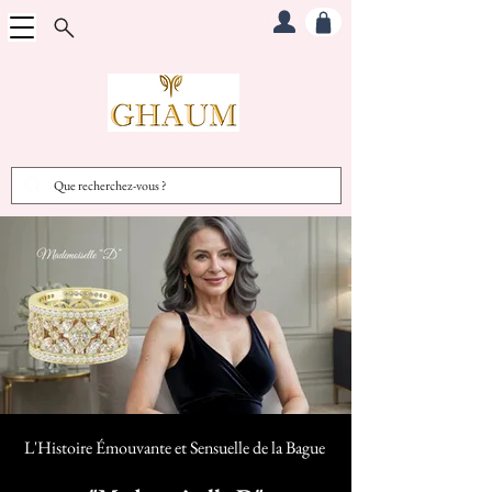
L'Histoire Émouvante et Sensuelle d
e la Bague