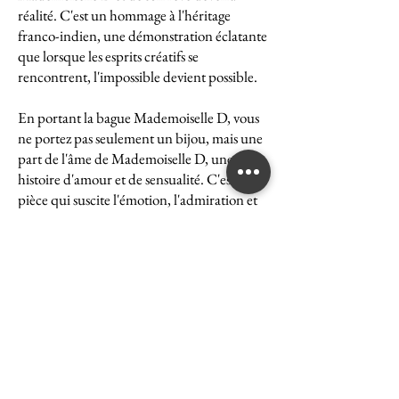
réalité. C'est un hommage à l'héritage
franco-indien, une démonstration éclatante
que lorsque les esprits créatifs se
rencontrent, l'impossible devient possible.
En portant la bague Mademoiselle D, vous
ne portez pas seulement un bijou, mais une
part de l'âme de Mademoiselle D, une
histoire d'amour et de sensualité. C'est une
pièce qui suscite l'émotion, l'admiration et
le désir, une véritable icône de l'art et du
luxe.
La bague Mademoiselle D est un symbole
puissant de ce que peut accomplir l'union
des cultures et des esprits. Elle représente la
quintessence de la Maison Ghaum, où
chaque création est le fruit d'une réflexion
profonde et d'un savoir-faire exceptionnel.