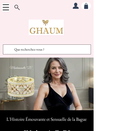
L'Histoire Émouvante et Sensuelle d
e la Bague