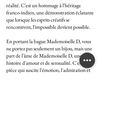
réalité. C'est un hommage à l'héritage
franco-indien, une démonstration éclatante
que lorsque les esprits créatifs se
rencontrent, l'impossible devient possible.
En portant la bague Mademoiselle D, vous
ne portez pas seulement un bijou, mais une
part de l'âme de Mademoiselle D, une
histoire d'amour et de sensualité. C'est une
pièce qui suscite l'émotion, l'admiration et
le désir, une véritable icône de l'art et du
luxe.
La bague Mademoiselle D est un symbole
puissant de ce que peut accomplir l'union
des cultures et des esprits. Elle représente la
quintessence de la Maison Ghaum, où
chaque création est le fruit d'une réflexion
profonde et d'un savoir-faire exceptionnel.