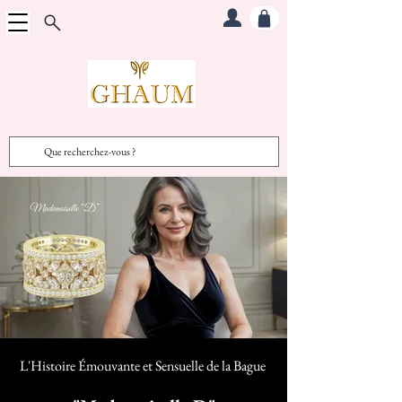
L'Histoire Émouvante et Sensuelle d
e la Bague