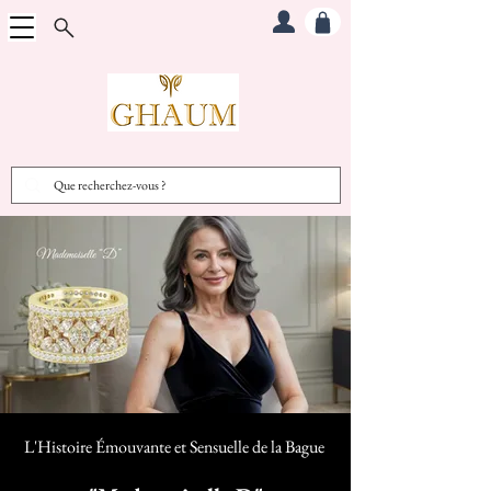
L'Histoire Émouvante et Sensuelle d
e la Bague