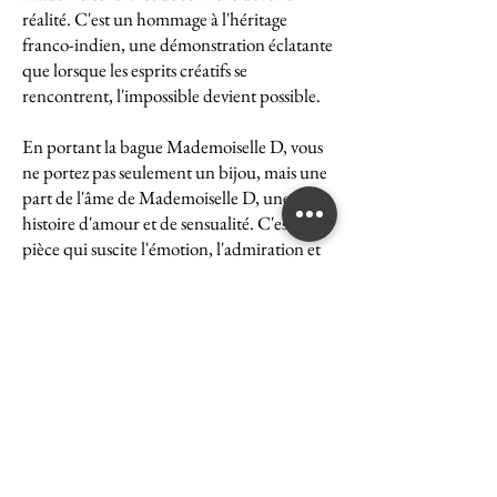
réalité. C'est un hommage à l'héritage
franco-indien, une démonstration éclatante
que lorsque les esprits créatifs se
rencontrent, l'impossible devient possible.
En portant la bague Mademoiselle D, vous
ne portez pas seulement un bijou, mais une
part de l'âme de Mademoiselle D, une
histoire d'amour et de sensualité. C'est une
pièce qui suscite l'émotion, l'admiration et
le désir, une véritable icône de l'art et du
luxe.
La bague Mademoiselle D est un symbole
puissant de ce que peut accomplir l'union
des cultures et des esprits. Elle représente la
quintessence de la Maison Ghaum, où
chaque création est le fruit d'une réflexion
profonde et d'un savoir-faire exceptionnel.