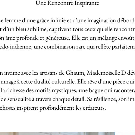
Une Rencontre Inspirante
 femme d'une grâce infinie et d'une imagination déborda
t d’un bleu sublime, captivent tous ceux qu'elle rencontre
 son âme profonde et généreuse. Elle est un mélange envoû
italo-indienne, une combinaison rare qui reflète parfaitem
n intime avec les artisans de Ghaum, Mademoiselle D dévo
mage à cette dualité culturelle. Elle rêve d'une pièce qui al
 à la richesse des motifs mystiques, une bague qui raconter
de sensualité à travers chaque détail. Sa résilience, son i
s choses inspirent profondément les créateurs.