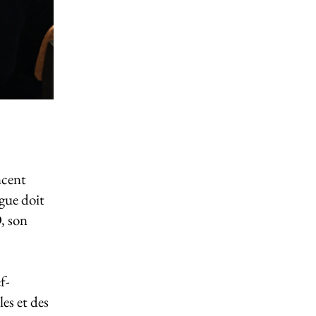
ncent
ague doit
D, son
f-
es et des