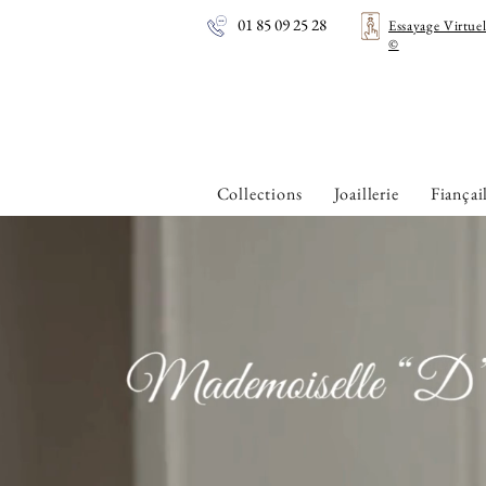
01 85 09 25 28
Essayage Virtue
©
Collections
Joaillerie
Fiançai