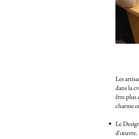
Les artis
dans la c
être plus
charme en
Le Design 
d'œuvre. 