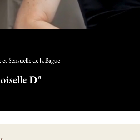
et Sensuelle d
e la Bague
iselle D"