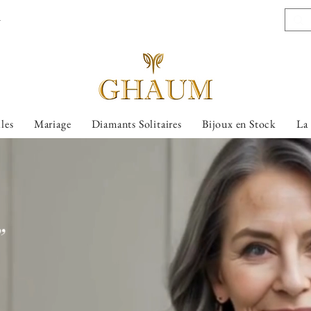
l
lles
Mariage
Diamants Solitaires
Bijoux en Stock
La