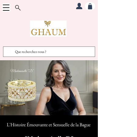
L'Histoire Émouvante et Sensuelle d
e la Bague