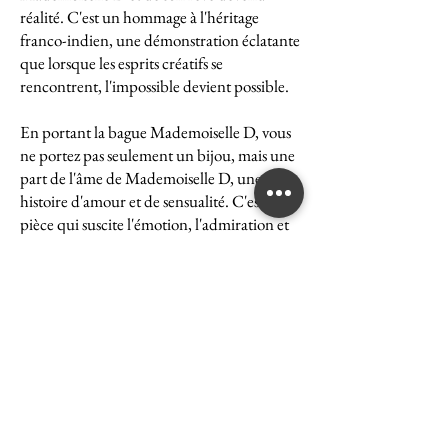
réalité. C'est un hommage à l'héritage
franco-indien, une démonstration éclatante
que lorsque les esprits créatifs se
rencontrent, l'impossible devient possible.
En portant la bague Mademoiselle D, vous
ne portez pas seulement un bijou, mais une
part de l'âme de Mademoiselle D, une
histoire d'amour et de sensualité. C'est une
pièce qui suscite l'émotion, l'admiration et
le désir, une véritable icône de l'art et du
luxe.
La bague Mademoiselle D est un symbole
puissant de ce que peut accomplir l'union
des cultures et des esprits. Elle représente la
quintessence de la Maison Ghaum, où
chaque création est le fruit d'une réflexion
profonde et d'un savoir-faire exceptionnel.