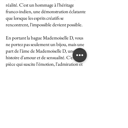
réalité. C'est un hommage à l'héritage
franco-indien, une démonstration éclatante
que lorsque les esprits créatifs se
rencontrent, l'impossible devient possible.
En portant la bague Mademoiselle D, vous
ne portez pas seulement un bijou, mais une
part de l'âme de Mademoiselle D, une
histoire d'amour et de sensualité. C'est une
pièce qui suscite l'émotion, l'admiration et
le désir, une véritable icône de l'art et du
luxe.
La bague Mademoiselle D est un symbole
puissant de ce que peut accomplir l'union
des cultures et des esprits. Elle représente la
quintessence de la Maison Ghaum, où
chaque création est le fruit d'une réflexion
profonde et d'un savoir-faire exceptionnel.