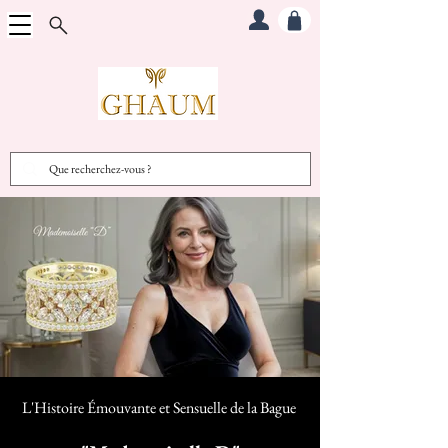
L'Histoire Émouvante et Sensuelle d
e la Bague