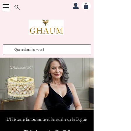
L'Histoire Émouvante et Sensuelle d
e la Bague