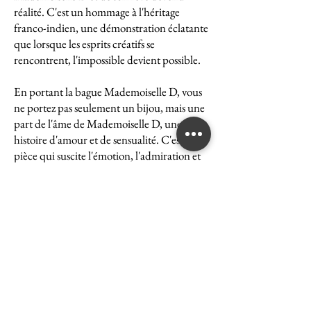
réalité. C'est un hommage à l'héritage
franco-indien, une démonstration éclatante
que lorsque les esprits créatifs se
rencontrent, l'impossible devient possible.
En portant la bague Mademoiselle D, vous
ne portez pas seulement un bijou, mais une
part de l'âme de Mademoiselle D, une
histoire d'amour et de sensualité. C'est une
pièce qui suscite l'émotion, l'admiration et
le désir, une véritable icône de l'art et du
luxe.
La bague Mademoiselle D est un symbole
puissant de ce que peut accomplir l'union
des cultures et des esprits. Elle représente la
quintessence de la Maison Ghaum, où
chaque création est le fruit d'une réflexion
profonde et d'un savoir-faire exceptionnel.