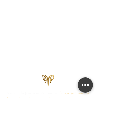
Maison de Joaillerie Parisienne.
Bijoux sur mesure
fabriqués en France en 15 jours ouvrés.
Diamants
certifiés IGI, HRD, GIA.
COLLECTIONS
JOAILLERIE
Love Locks
Fiançailles
Vendôme
Alliances Femme