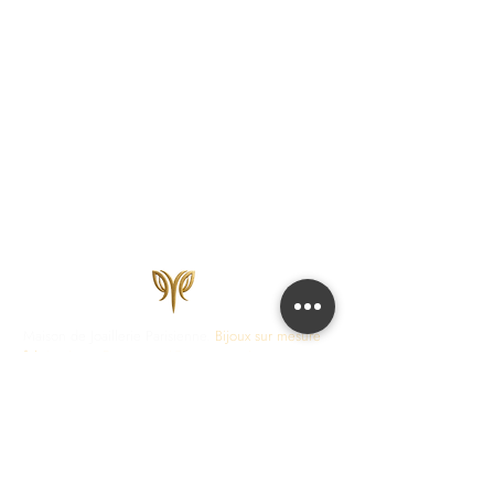
Maison de Joaillerie Parisienne.
Bijoux sur mesure
fabriqués en France en 15 jours ouvrés.
Diamants
certifiés IGI, HRD, GIA.
COLLECTIONS
JOAILLERIE
Love Locks
Fiançailles
Vendôme
Alliances Femme