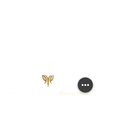
Maison de Joaillerie Parisienne.
Bijoux sur mesure
fabriqués en France en 15 jours ouvrés.
Diamants
certifiés IGI, HRD, GIA.
COLLECTIONS
JOAILLERIE
Love Locks
Fiançailles
Vendôme
Alliances Femme