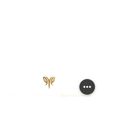
Maison de Joaillerie Parisienne.
Bijoux sur mesure
fabriqués en France en 15 jours ouvrés.
Diamants
certifiés IGI, HRD, GIA.
COLLECTIONS
JOAILLERIE
Love Locks
Fiançailles
Vendôme
Alliances Femme