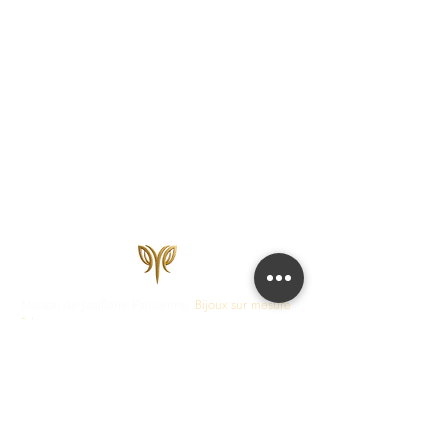
Maison de Joaillerie Parisienne.
Bijoux sur mesure
fabriqués en France en 15 jours ouvrés.
Diamants
certifiés IGI, HRD, GIA.
COLLECTIONS
JOAILLERIE
Love Locks
Fiançailles
Vendôme
Alliances Femme