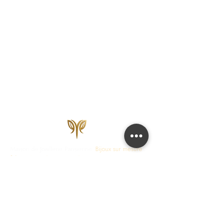
Maison de Joaillerie Parisienne.
Bijoux sur mesure
fabriqués en France en 15 jours ouvrés.
Diamants
certifiés IGI, HRD, GIA.
COLLECTIONS
JOAILLERIE
Love Locks
Fiançailles
Vendôme
Alliances Femme