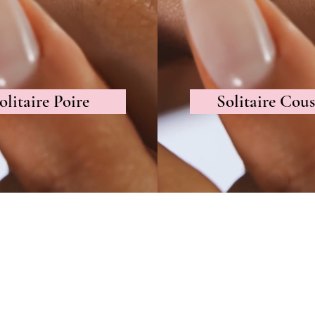
olitaire Poire
Solitaire Cous