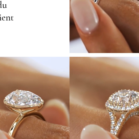
du
ient