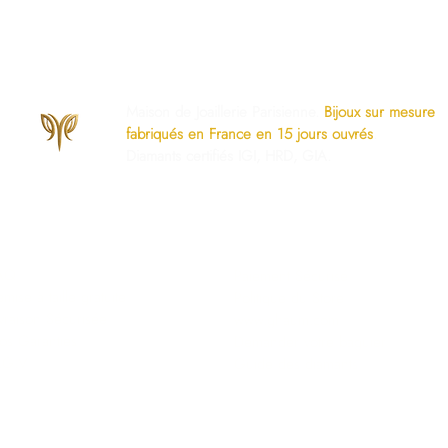
Maison de Joaillerie Parisienne.
Bijoux sur mesure
fabriqués en France en 15 jours ouvrés
.
Diamants certifiés IGI, HRD, GIA.
os Engagements
Services Dédiés
AQ
Paiement Sécurisé
mise à taille gratuite
Politique du Store
ivraison Sécurisée
www.ghaum.com
os Garanties
Demander votre baguier
.G.V
Guide des diamants