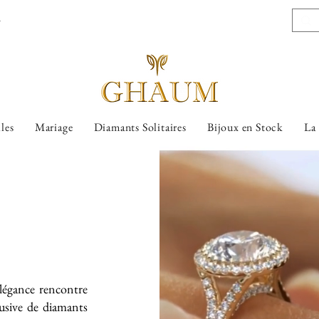
l
lles
Mariage
Diamants Solitaires
Bijoux en Stock
La
légance rencontre
lusive de diamants