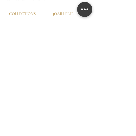
COLLECTIONS
JOAILLERIE
Love Locks
Fiançailles
Vendôme
Alliances Femme
Dôme Love
Alliances Homme
Eternity
SERVICES
LA MAISON
Try-On © by GHAUM
Notre Histoire
CGV
Notre Savoir-Faire
Nos Services
Nos Garanties
Nos Ateliers
© GHAUM 2026