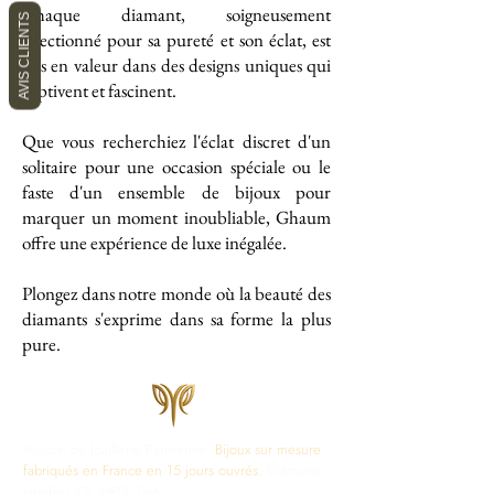
Chaque diamant, soigneusement
AVIS CLIENTS
sélectionné pour sa pureté et son éclat, est
mis en valeur dans des designs uniques qui
captivent et fascinent.
Que vous recherchiez l'éclat discret d'un
solitaire pour une occasion spéciale ou le
faste d'un ensemble de bijoux pour
marquer un moment inoubliable, Ghaum
offre une expérience de luxe inégalée.
Plongez dans notre monde où la beauté des
diamants s'exprime dans sa forme la plus
pure.
Maison de Joaillerie Parisienne.
Bijoux sur mesure
fabriqués en France en 15 jours ouvrés.
Diamants
certifiés IGI, HRD, GIA.