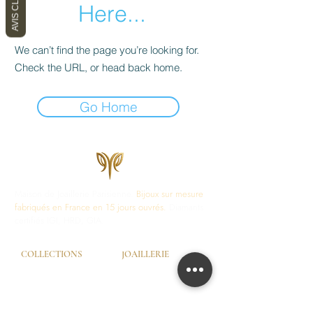
AVIS CLIENTS
Here...
We can’t find the page you’re looking for.
Check the URL, or head back home.
Go Home
Maison de Joaillerie Parisienne.
Bijoux sur mesure
fabriqués en France en 15 jours ouvrés.
Diamants
certifiés IGI, HRD, GIA.
COLLECTIONS
JOAILLERIE
Love Locks
Fiançailles
Vendôme
Alliances Femme
Dôme Love
Alliances Homme