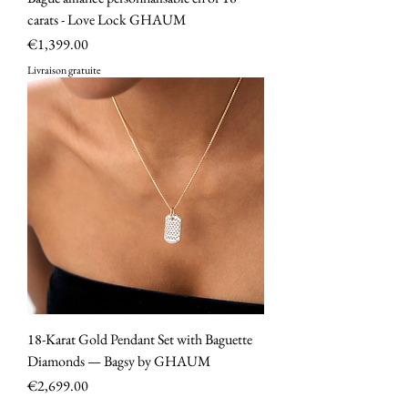
carats - Love Lock GHAUM
Price
€1,399.00
Livraison gratuite
18-Karat Gold Pendant Set with Baguette
Diamonds — Bagsy by GHAUM
Price
€2,699.00