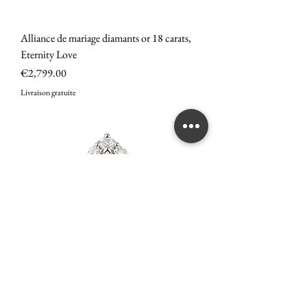
Alliance de mariage diamants or 18 carats,
Eternity Love
Price
€2,799.00
Livraison gratuite
Bague diamant solitaire poire G-VS, Or