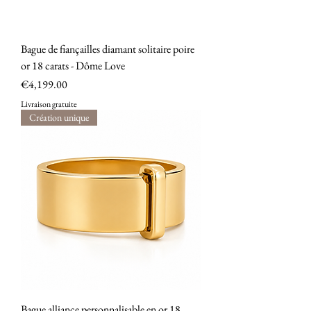
Bague de fiançailles diamant solitaire poire
or 18 carats - Dôme Love
Price
€4,199.00
Livraison gratuite
Création unique
Bague alliance personnalisable en or 18