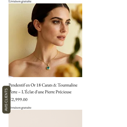
Livraison gratuite
Pendentif en Or 18 Carats & Tourmaline
AVIS CLIENTS
Verte – L'Éclat d'une Pierre Précieuse
Price
€2,999.00
Livraison gratuite