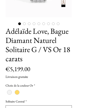
TryOn
Adélaïde Love, Bague
Diamant Naturel
Solitaire G / VS Or 18
carats
Price
€5,199.00
Livraison gratuite
Choix de la couleur Or
*
Solitaire Central
*