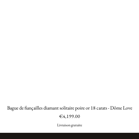
Bague de fiançailles diamant solitaire poire or 18 carats - Dôme Love
Quick View
Price
€4,199.00
Livraison gratuite