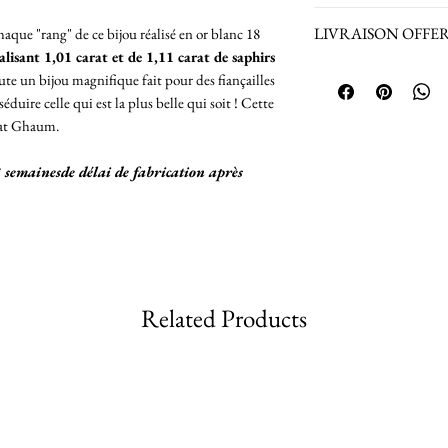
Saphirs : 1,51 cara
LIVRAISON OFFERTE 
aque "rang" de ce bijou réalisé en or blanc 18
Poids de la bague :
Retours acceptés p
lisant 1,01 carat et de 1,11 carat de saphirs
taille choisie)
produits achetés en
La Livraison est 
ute un bijou magnifique fait pour des fiançailles
connaître les condi
France Métropol
uire celle qui est la plus belle qui soit ! Cette
Remboursement du b
Envoi du Colis 
cat Ghaum.
assurance jusq
Pour une livrai
3 semainesde délai de fabrication après
nous.
Livraison vers 
Envoi du Colis 
24h/48h/72h
Nous vous comm
Related Products
après envoi de v