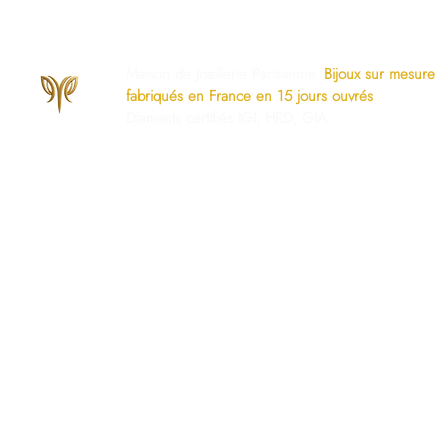
Maison de Joaillerie Parisienne.
Bijoux sur mesure
fabriqués en France en 15 jours ouvrés
.
Diamants certifiés IGI, HRD, GIA.
os Engagements
Services Dédiés
AQ
Paiement Sécurisé
mise à taille gratuite
Politique du Store
ivraison Sécurisée
www.ghaum.com
os Garanties
Demander votre baguier
.G.V
Guide des diamants