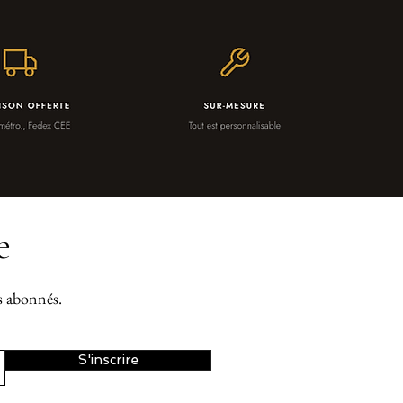
e
os abonnés.
S'inscrire