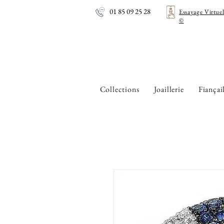
01 85 09 25 28
Essayage Virtue
©
Collections
Joaillerie
Fiançai