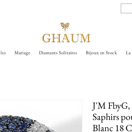
l
lles
Mariage
Diamants Solitaires
Bijoux en Stock
La
J'M FbyG,
Saphirs p
Blanc 18 C