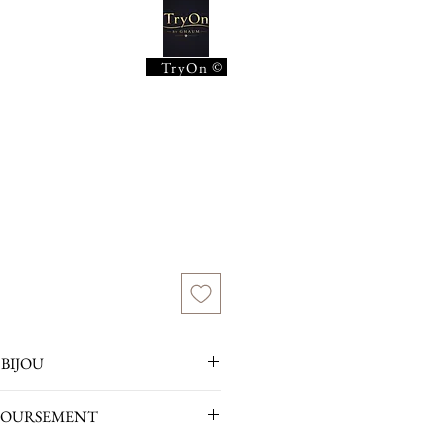
©
TryOn
BIJOU
rties de brillants : 0,018 carat / SI / I
BOURSEMENT
 mm x 2.70 mm