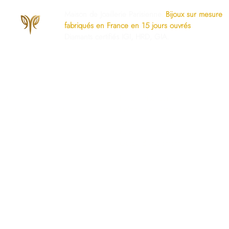
Maison de Joaillerie Parisienne.
Bijoux sur mesure
fabriqués en France en 15 jours ouvrés
.
Diamants certifiés IGI, HRD, GIA.
os Engagements
Services Dédiés
AQ
Paiement Sécurisé
mise à taille gratuite
Politique du Store
ivraison Sécurisée
www.ghaum.com
os Garanties
Demander votre baguier
.G.V
Guide des diamants