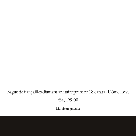
Bague de fiançailles diamant solitaire poire or 18 carats - Dôme Love
Quick View
Price
€4,199.00
Livraison gratuite