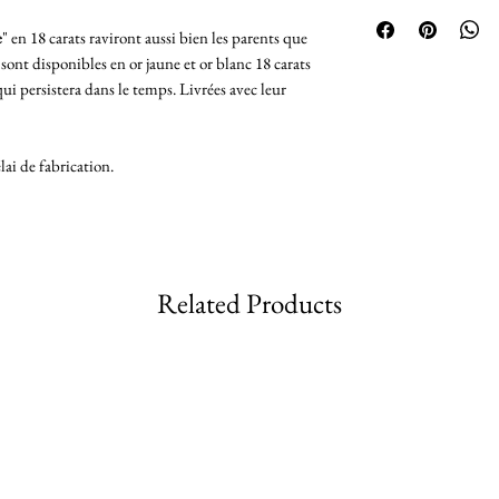
fermoirs à vis
Retours acceptés p
poids : 0.67 gram
produits achetés en
e
" en 18 carats raviront aussi bien les parents que
connaître les condi
 sont disponibles en or jaune et or blanc 18 carats
Remboursement du b
qui persistera dans le temps. Livrées avec leur
lai de fabrication.
Related Products