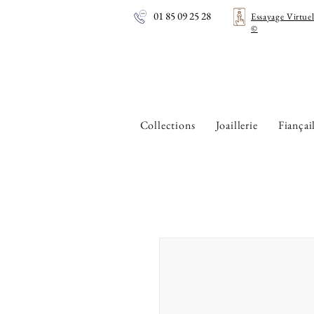
01 85 09 25 28
Essayage Virtue
©
Collections
Joaillerie
Fiançai