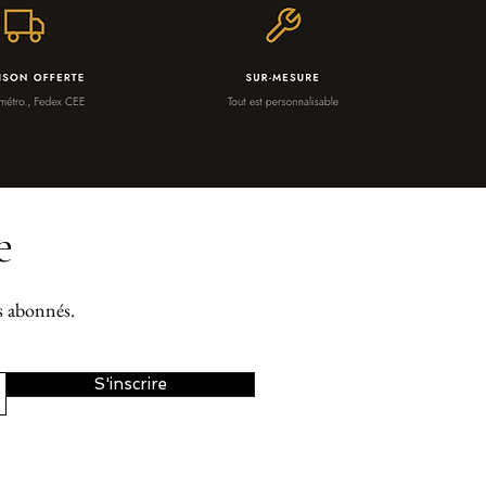
e
os abonnés.
S'inscrire