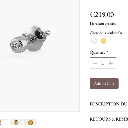
Price
€219.00
Livraison gratuite
Choix de la couleur Or
*
Quantity
*
Add to Cart
DESCRIPTION DU 
boucles d'oreilles se
RETOURS & REM
dimensions : 2.70