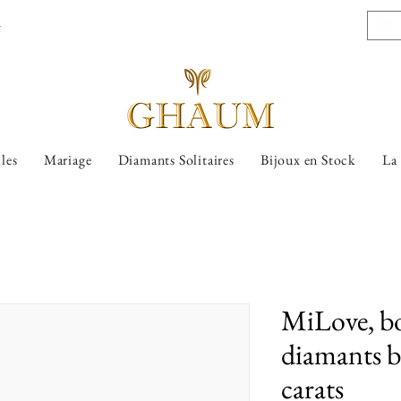
l
lles
Mariage
Diamants Solitaires
Bijoux en Stock
La
MiLove, bou
diamants b
carats