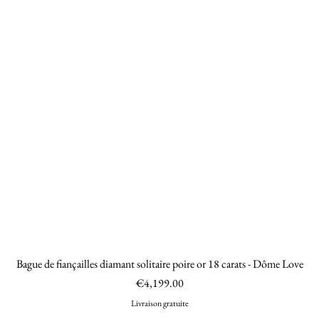
Bague de fiançailles diamant solitaire poire or 18 carats - Dôme Love
Quick View
Price
€4,199.00
Livraison gratuite