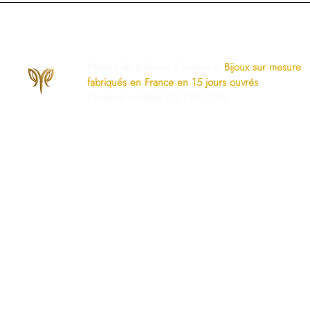
Maison de Joaillerie Parisienne.
Bijoux sur mesure
fabriqués en France en 15 jours ouvrés
.
Diamants certifiés IGI, HRD, GIA.
os Engagements
Services Dédiés
AQ
Paiement Sécurisé
mise à taille gratuite
Politique du Store
ivraison Sécurisée
www.ghaum.com
os Garanties
Demander votre baguier
.G.V
Guide des diamants