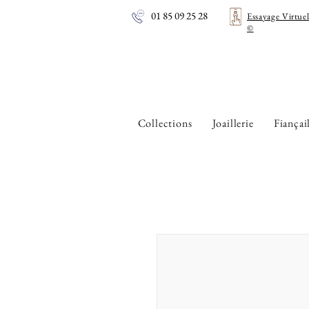
01 85 09 25 28
Essayage Virtue
©
Collections
Joaillerie
Fiançai