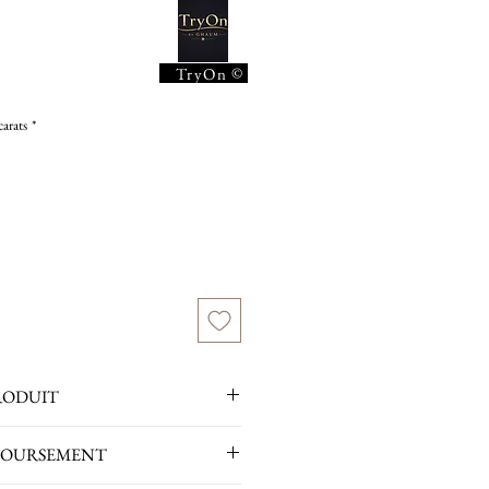
ce
©
TryOn
carats
*
RODUIT
BOURSEMENT
aguettes : 1,05 carat / G / VS