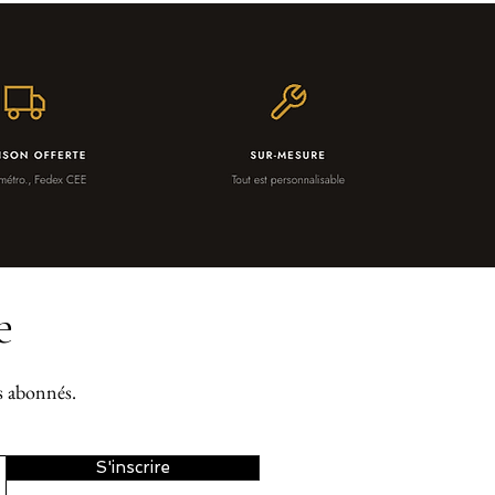
e
os abonnés.
S'inscrire