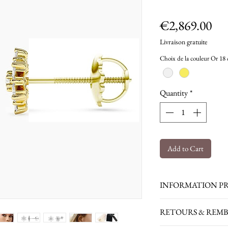
Pri
€2,869.00
Livraison gratuite
Choix de la couleur Or 18 
Quantity
*
Add to Cart
INFORMATION P
RETOURS & REM
Diamants ronds et b