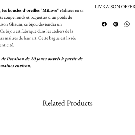
Fermeture à pousset
Retours sur les bij
LIVRAISON OFFERTE 
Poids de la bague 
acceptés.
e,
les boucles d'oreilles "MiLove"
réalisées en or
Retours acceptés p
nts coupe ronds et baguettes d'un poids de
La Livraison est 
produits achetés en
aison Ghaum, ce bijou deviendra un
France Métropol
connaître les condi
 bijou est fabriqué dans les ateliers de la
Envoi du Colis 
Remboursement du b
s maîtres de leur art. Cette bague est livrée
assurance jusq
enticité.
Pour une livrai
nous.
de livraison de 20 jours ouvrés à partir de
emaines environ.
Livraison vers 
Envoi du Colis 
24h/48h/72h
Nous vous comm
après envoi de v
Related Products