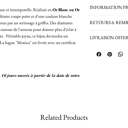
INFORMATION P
se et intemporelle. Réalisée en
Or Blanc ou Or
solitaire coupe poire et d'une couleur blanche
Réf : LRPOIRC2
RETOURS & REM
enue par un sertissage à griffes. Des diamants
1 Diamant Solitaire
le coutour de l'anneau pour donner plus d'éclat à
F (extra extra blanc
Retours sur les bij
nte . Véritable joyau, ce bijou deviendra un
LIVRAISON OFFERTE 
Diamants ronds : 0,
acceptés.
a bague "Monica" est livrée avec un certificat
Certificat de labo
Retours acceptés p
La Livraison est 
Poids de la bague :
produits achetés en
France Métropol
taille choisie)
connaître les condi
Envoi du Colis 
Remboursement du b
assurance jusq
à 10 jours ouvrés à partir de la date de votre
Pour une livrai
nous.
Livraison vers 
Envoi du Colis 
24h/48h/72h
Related Products
Nous vous comm
après envoi de v