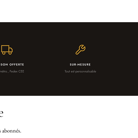
e
os abonnés.