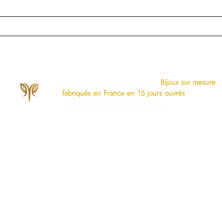
Maison de Joaillerie Parisienne.
Bijoux sur mesure
fabriqués en France en 15 jours ouvrés
.
Diamants certifiés IGI, HRD, GIA.
os Engagements
Services Dédiés
AQ
Paiement Sécurisé
mise à taille gratuite
Politique du Store
ivraison Sécurisée
www.ghaum.com
os Garanties
Demander votre baguier
.G.V
Guide des diamants