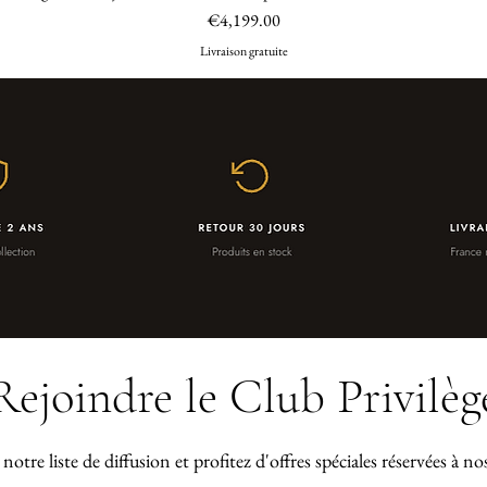
Price
€4,199.00
Livraison gratuite
Rejoindre le Club Privilèg
notre liste de diffusion et profitez d'offres spéciales réservées à n