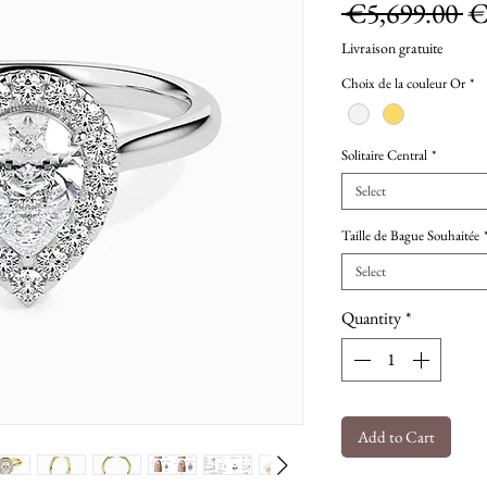
Re
 €5,699.00 
€
Pr
Livraison gratuite
Choix de la couleur Or
*
Solitaire Central
*
Select
Taille de Bague Souhaitée
Select
Quantity
*
Add to Cart