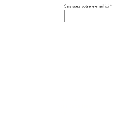
Saisissez votre e-mail ici
La Maison Ghaum
N
F
Notre Histoire
Re
Notre Savoir Faire
L
L'Equipe
N
C