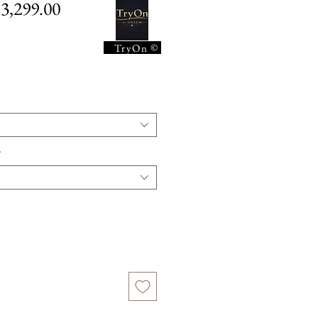
gular
Sale
3,299.00
ice
Price
©
TryOn
*