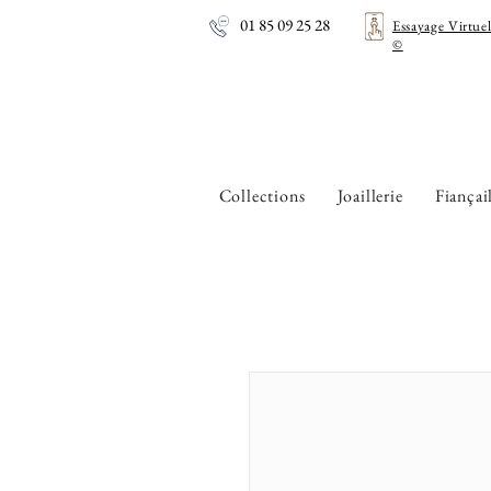
01 85 09 25 28
Essayage Virtue
©
Collections
Joaillerie
Fiançai